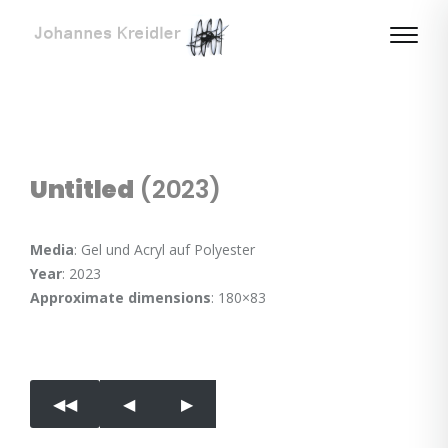
Untitled
(2023)
Media
: Gel und Acryl auf Polyester
Year
: 2023
Approximate dimensions
: 180×83
◀︎◀︎
◀︎
▶︎