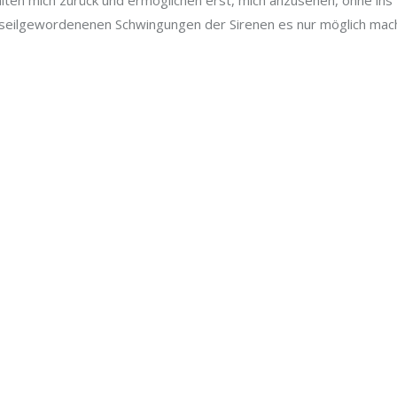
alten mich zurück und ermöglichen erst, mich anzusehen, ohne ins 
 seilgewordenenen Schwingungen der Sirenen es nur möglich mach