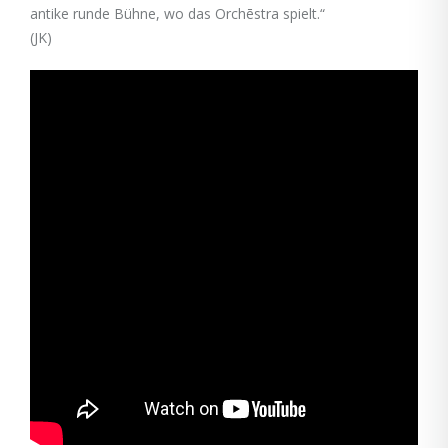
antike runde Bühne, wo das Orchēstra spielt.“
(JK)